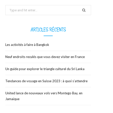
Search
b
i
a
for:
o
t
g
ARTICLES RÉCENTS
o
t
r
Les activités à faire à Bangkok
k
e
a
Neuf endroits reculés que vous devez visiter en France
r
m
Un guide pour explorer le triangle culturel du Sri Lanka
)
Tendances de voyage en Suisse 2023 : à quoi s’attendre
United lance de nouveaux vols vers Montego Bay, en
Jamaïque