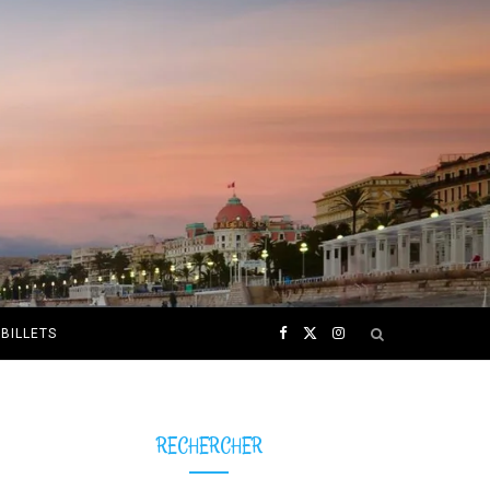
F
X
I
BILLETS
a
(
n
c
T
s
RECHERCHER
e
w
t