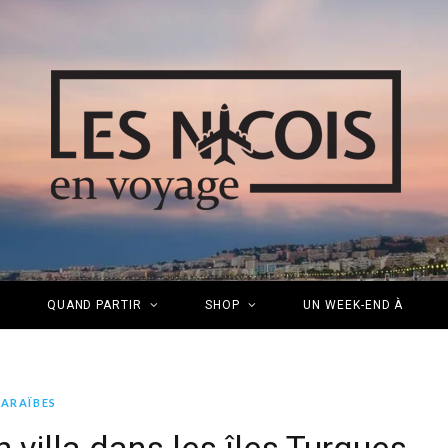
S
QUAND PARTIR
SHOP
UN WEEK-END À
ARAÏBES