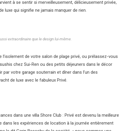
parvient à se sentir si merveilleusement, délicieusement privée,
 luxe qui signifie ne jamais manquer de rien.
aussi extraordinaire que le design lui-même.
e l’isolement de votre salon de plage privé, ou prélassez-vous
 sushis chez Sui-Ren ou des petits déjeuners dans le décor
par votre garage souterrain et dîner dans l’un des
acht de luxe avec le fabuleux Privé.
ances dans une villa Shore Club : Privé est devenu la meilleure
e dans les expériences de location à la journée entièrement
me le dit Garin Bescoby de la société, « nous sommes une