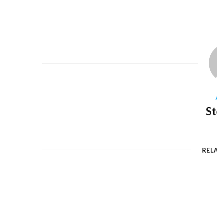
S
REL