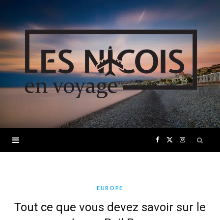
F
X
I
a
(
n
c
T
s
EUROPE
Tout ce que vous devez savoir sur le
e
w
t