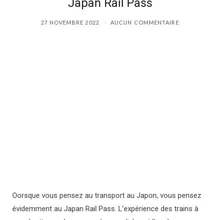
Japan Rail Pass
b
i
a
27 NOVEMBRE 2022
AUCUN COMMENTAIRE
o
t
g
o
t
r
k
e
a
r
m
)
O
orsque vous pensez au transport au Japon, vous pensez
évidemment au Japan Rail Pass. L’expérience des trains à