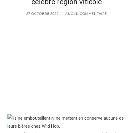
célèbre région viticole
b
i
a
27 OCTOBRE 2022
AUCUN COMMENTAIRE
o
t
g
o
t
r
k
e
a
r
m
)