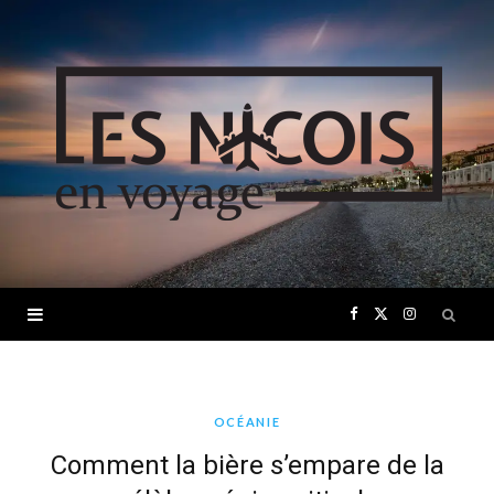
F
X
I
a
(
n
c
T
s
OCÉANIE
Comment la bière s’empare de la
e
w
t