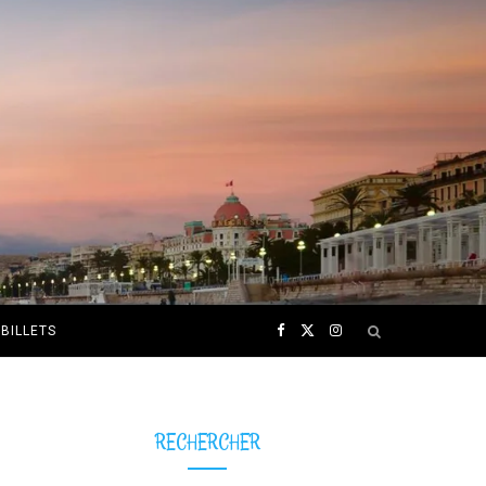
F
X
I
BILLETS
a
(
n
c
T
s
RECHERCHER
e
w
t