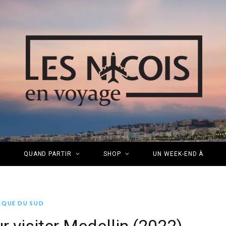
S
QUAND PARTIR
SHOP
UN WEEK-END À
IQUE DU SUD