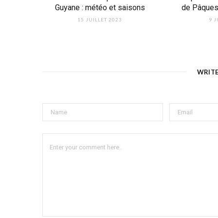
Guyane : météo et saisons
de Pâques 
15 JUILLET 2023
9 J
WRIT