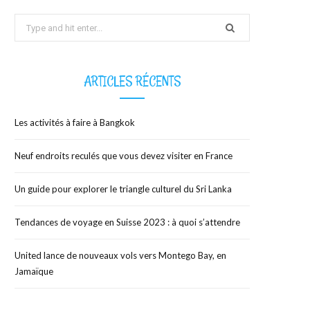
Search
b
i
a
for:
o
t
g
ARTICLES RÉCENTS
o
t
r
Les activités à faire à Bangkok
k
e
a
Neuf endroits reculés que vous devez visiter en France
r
m
Un guide pour explorer le triangle culturel du Sri Lanka
)
Tendances de voyage en Suisse 2023 : à quoi s’attendre
United lance de nouveaux vols vers Montego Bay, en
Jamaïque