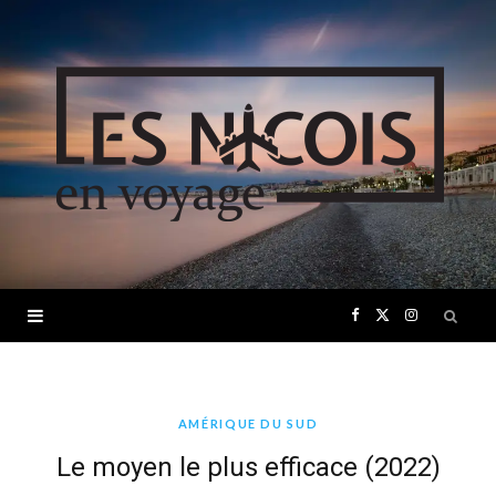
F
X
I
a
(
n
c
T
s
AMÉRIQUE DU SUD
Le moyen le plus efficace (2022)
e
w
t