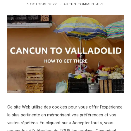
6 OCTOBRE 2022
AUCUN COMMENTAIRE
b
i
a
o
t
g
o
t
r
k
e
a
r
m
)
Ce site Web utilise des cookies pour vous offrir l’expérience
la plus pertinente en mémorisant vos préférences et vos
visites répétées. En cliquant sur « Accepter tout », vous
consentez à l’utilisation de TOUS les cookies. Cependant,