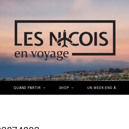
S
QUAND PARTIR
SHOP
UN WEEK-END À