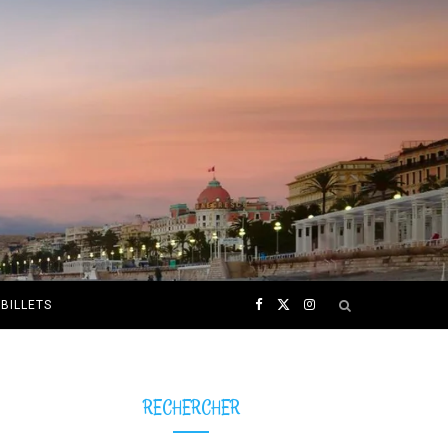
F
X
I
BILLETS
a
(
n
c
T
s
RECHERCHER
e
w
t