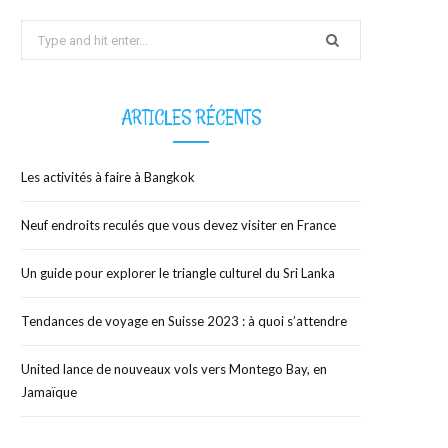
Search
b
i
a
for:
o
t
g
ARTICLES RÉCENTS
o
t
r
Les activités à faire à Bangkok
k
e
a
Neuf endroits reculés que vous devez visiter en France
r
m
Un guide pour explorer le triangle culturel du Sri Lanka
)
Tendances de voyage en Suisse 2023 : à quoi s’attendre
United lance de nouveaux vols vers Montego Bay, en
Jamaïque