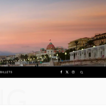
F
X
I
BILLETS
NG
a
(
n
c
T
s
e
w
t