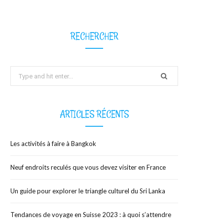
b
i
a
RECHERCHER
o
t
g
Search
o
t
r
for:
k
e
a
ARTICLES RÉCENTS
r
m
)
Les activités à faire à Bangkok
Neuf endroits reculés que vous devez visiter en France
Un guide pour explorer le triangle culturel du Sri Lanka
Tendances de voyage en Suisse 2023 : à quoi s’attendre