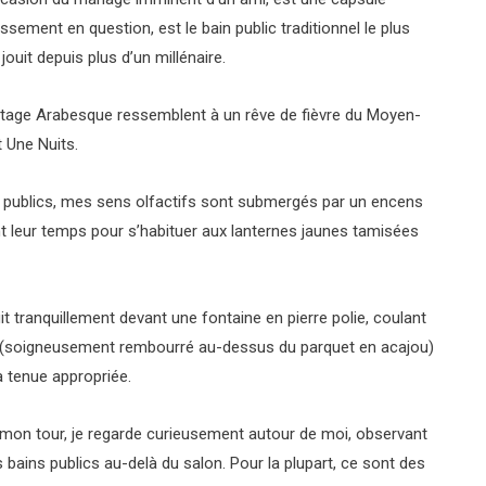
lissement en question, est le bain public traditionnel le plus
 jouit depuis plus d’un millénaire.
ntage Arabesque ressemblent à un rêve de fièvre du Moyen-
t Une Nuits.
ins publics, mes sens olfactifs sont submergés par un encens
 leur temps pour s’habituer aux lanternes jaunes tamisées
t tranquillement devant une fontaine en pierre polie, coulant
abe (soigneusement rembourré au-dessus du parquet en acajou)
la tenue appropriée.
t mon tour, je regarde curieusement autour de moi, observant
 bains publics au-delà du salon. Pour la plupart, ce sont des