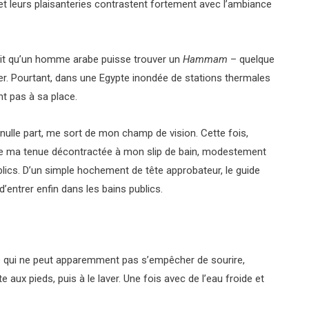
 et leurs plaisanteries contrastent fortement avec l’ambiance
fait qu’un homme arabe puisse trouver un
Hammam
– quelque
er. Pourtant, dans une Egypte inondée de stations thermales
t pas à sa place.
 nulle part, me sort de mon champ de vision. Cette fois,
r de ma tenue décontractée à mon slip de bain, modestement
blics. D’un simple hochement de tête approbateur, le guide
’entrer enfin dans les bains publics.
able qui ne peut apparemment pas s’empêcher de sourire,
 aux pieds, puis à le laver. Une fois avec de l’eau froide et