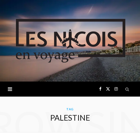
F
X
I
ROWSI
a
(
n
TAG
PALESTINE
c
T
s
e
w
t