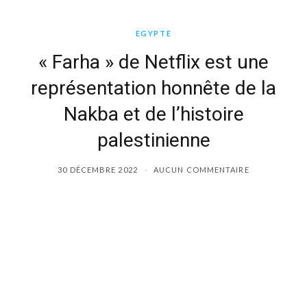
b
i
a
EGYPTE
o
t
g
« Farha » de Netflix est une
représentation honnête de la
o
t
r
Nakba et de l’histoire
k
e
a
palestinienne
r
m
30 DÉCEMBRE 2022
AUCUN COMMENTAIRE
)