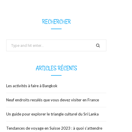
b
i
a
RECHERCHER
o
t
g
Search
o
t
r
for:
k
e
a
ARTICLES RÉCENTS
r
m
)
Les activités à faire à Bangkok
Neuf endroits reculés que vous devez visiter en France
Un guide pour explorer le triangle culturel du Sri Lanka
Tendances de voyage en Suisse 2023 : à quoi s’attendre