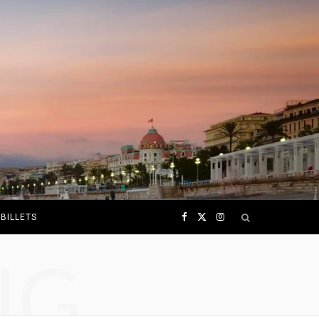
F
X
I
BILLETS
NG
a
(
n
c
T
s
e
w
t