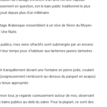
lissement en question, est le bain public traditionnel le plus
 jouit depuis plus d’un millénaire.
ntage Arabesque ressemblent à un rêve de fièvre du Moyen-
t Une Nuits.
ins publics, mes sens olfactifs sont submergés par un encens
 leur temps pour s’habituer aux lanternes jaunes tamisées
t tranquillement devant une fontaine en pierre polie, coulant
abe (soigneusement rembourré au-dessus du parquet en acajou)
la tenue appropriée.
t mon tour, je regarde curieusement autour de moi, observant
 bains publics au-delà du salon. Pour la plupart, ce sont des