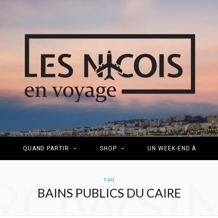
S
QUAND PARTIR
SHOP
UN WEEK-END À
ROWSI
TAG
BAINS PUBLICS DU CAIRE