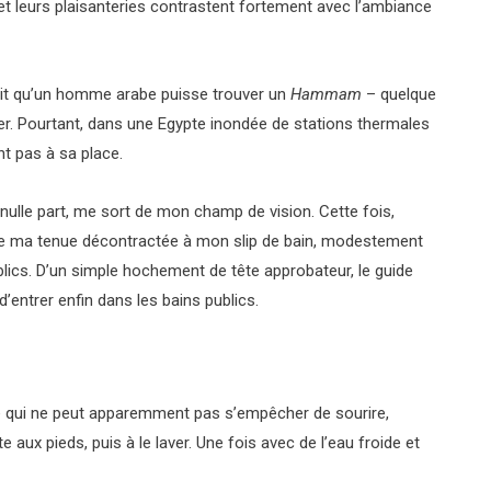
 et leurs plaisanteries contrastent fortement avec l’ambiance
fait qu’un homme arabe puisse trouver un
Hammam
– quelque
er. Pourtant, dans une Egypte inondée de stations thermales
t pas à sa place.
 nulle part, me sort de mon champ de vision. Cette fois,
r de ma tenue décontractée à mon slip de bain, modestement
blics. D’un simple hochement de tête approbateur, le guide
’entrer enfin dans les bains publics.
able qui ne peut apparemment pas s’empêcher de sourire,
 aux pieds, puis à le laver. Une fois avec de l’eau froide et