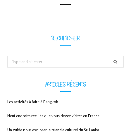
b
i
a
o
t
g
o
t
r
RECHERCHER
k
e
a
Search
r
m
for:
)
ARTICLES RÉCENTS
Les activités à faire à Bangkok
Neuf endroits reculés que vous devez visiter en France
Un guide pour explorer le triangle culturel du Sri Lanka