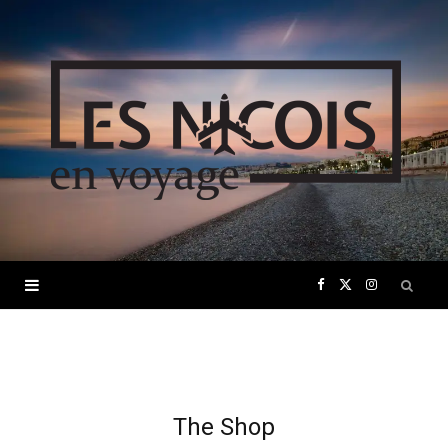
F
X
I
a
(
n
c
T
s
The Shop
e
w
t